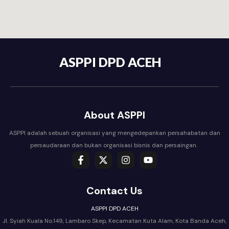
ASPPI DPD ACEH
About ASPPI
ASPPI adalah sebuah organisasi yang mengedepankan persahabatan dan
persaudaraan dan bukan organisasi bisnis dan persaingan.
Contact Us
ASPPI DPD ACEH
Jl. Syiah Kuala No.149, Lambaro Skep, Kecamatan Kuta Alam, Kota Banda Aceh,