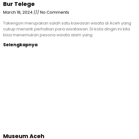
Bur Telege
March 18, 2024
No Comments
Takengon merupakan salah satu kawasan wisata di Aceh yang
cukup menarik perhatian para wisatawan. Di kota dingin ini kita
bisa menemukan pesona wisata alam yang
Selengkapnya
Museum Aceh