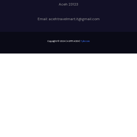
Aceh 23123
Email: acehtravelmart.it@gmail.com
Copyright © 2024 | ASPPI ACEH |
Tyler.com