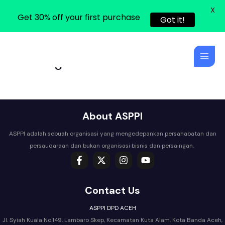
X
Get 30% off your first purchase
Got it!
Skip
Main
Tentang Kami
to
Men
content
About ASPPI
ASPPI adalah sebuah organisasi yang mengedepankan persahabatan dan
persaudaraan dan bukan organisasi bisnis dan persaingan.
Contact Us
ASPPI DPD ACEH
Jl. Syiah Kuala No.149, Lambaro Skep, Kecamatan Kuta Alam, Kota Banda Aceh,