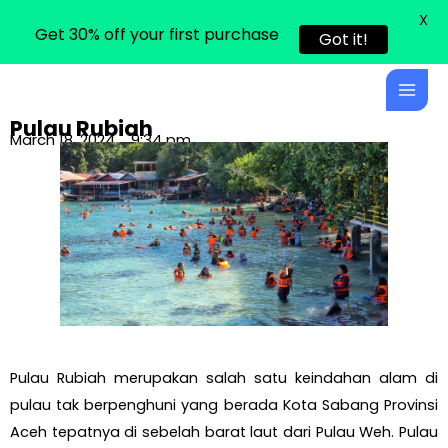
X
Get 30% off your first purchase
Got it!
Skip
Main
to
Men
content
Pulau Rubiah
March 18, 2024
9:34 pm
Pulau Rubiah merupakan salah satu keindahan alam di
pulau tak berpenghuni yang berada Kota Sabang Provinsi
Aceh tepatnya di sebelah barat laut dari Pulau Weh. Pulau